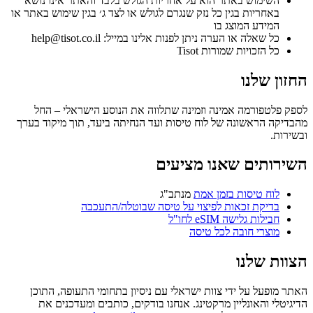
השימוש באתר הוא על אחריות הגולש בלבד והאתר אינו נושא
באחריות בגין כל נזק שנגרם לגולש או לצד ג׳ בגין שימוש באתר או
המידע המוצג בו
כל שאלה או הערה ניתן לפנות אלינו במייל: help@tisot.co.il
כל הזכויות שמורות Tisot
החזון שלנו
לספק פלטפורמה אמינה וזמינה שתלווה את הנוסע הישראלי – החל
מהבדיקה הראשונה של לוח טיסות ועד הנחיתה ביעד, תוך מיקוד בערך
ובשירות.
השירותים שאנו מציעים
לוח טיסות בזמן אמת
מנתב"ג
בדיקת זכאות לפיצוי על טיסה שבוטלה/התעכבה
חבילות גלישה eSIM לחו"ל
מוצרי חובה לכל טיסה
הצוות שלנו
האתר מופעל על ידי צוות ישראלי עם ניסיון בתחומי התעופה, התוכן
הדיגיטלי והאונליין מרקטינג. אנחנו בודקים, כותבים ומעדכנים את